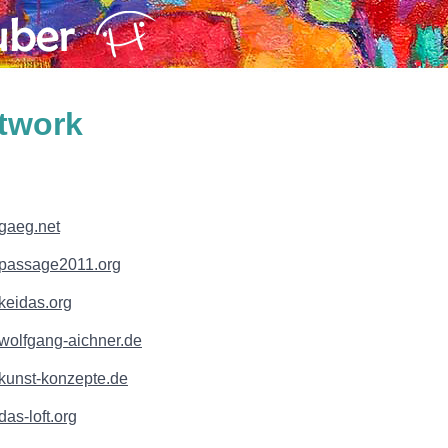
twork
gaeg.net
passage2011.org
eidas.org
olfgang-aichner.de
unst-konzepte.de
as-loft.org