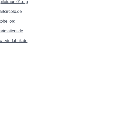
ilotraum01.org
rtcircolo.de
obel.org
rtmatters.de
iede-fabrik.de