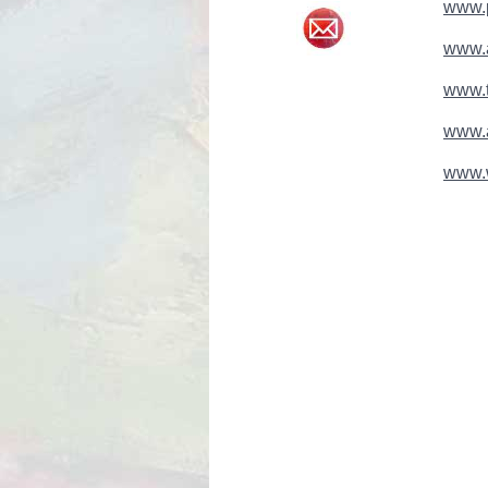
www.p
www.a
www.t
www.a
www.w